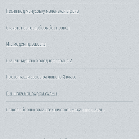
Песня под минусовку маленькая страна
Скачать песню любовь без правил
Мтс модем прошивки
Скачать мультик холодное сердце 2
Презентация свойства живого 9 класс
Вышивка монохром схемы
Сетков сборник задач технической механике скачать