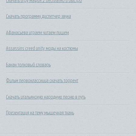
Скачать игру мафия 2 бесплатно и быстро
Скачать программу диспетчер звука
Афанасьева играем читаем пишем
Assassins creed unity моды на костюмы
Банан толковый словарь
Фильм первоклассница скачать торрент
Скачать итальянскую народную песню в путь
Презентация на тему мышечная ткань