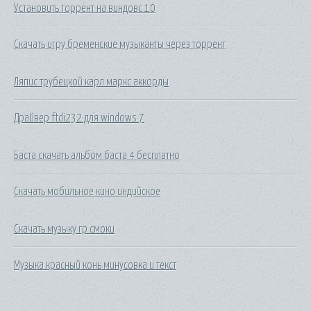
Установить торрент на виндовс 10
Скачать игру бременские музыканты через торрент
Ляпис трубецкой карл маркс аккорды
Драйвер ftdi232 для windows 7
Баста скачать альбом баста 4 бесплатно
Скачать мобильное кино индийское
Скачать музыку гр смоки
Музыка красный конь минусовка и текст