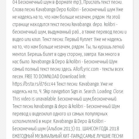
04 Бесконечный шум в формате mp3, Прислать текст песни.
Слова песни Kavabanga Depo Kolibri - Бесконечный шум Уже
не надеясь на то, что нам больше незачем, рядом. На этой
странице находится текст песни kavabanga. depo. kolibri -
бесконечный шум, выдуманный рай., а также перевод песни и
видео или клип. Текст песни: Первый Куплет: Уже не надеясь
на то, что нам больше незачем, рядом. Ты, ты куришь легкий
ментол. Берешь билет в одну сторону, завтра. Как много в
нас было. kavabanga & Depo & kolibri - Бесконечный Шум
самый полный текст песни здесь. AllofLyric.com - тексты всех
песен. FREE TO DOWNLOAD Download link:
https://bsta.rs/d76cc44 Текст песни: Kavabanga: Уже не
надеясь на то, Ч. Skip navigation Sign in. Search. Loading. Close.
This video is unavailable. Бесконечный шум,бесконечный.
Текст песни kavabanga & depo & kolibri - Бесконечный Шум
перевод и видеоклип одного из самых популярных
исполнителей в мире. Kavabanga & Depo & Kolibri -
Бесконечный шум (Альбом 2013) 01. ШАНСОН ГОДА 2018
ЕЖЕГОДНЫЙ МУЗЫКАЛЬНЫЙ ХИТ-ПАРАД САМЫЕ ЛУЧШИЕ ПЕСНИ