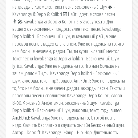
неправды и Как мало. Текст песни Бесконечный Шум🔥 -
Kavabanga & Depo & Kolibri ☑️ Найти другие слова песен
👨‍🎤 Kavabanga & Depo & Kolibri на BravoLyrics.ru. Для
вашего ознакомления предоставлен текст песни kavabanga
Depo kolibri - Бесконечный шум, выдуманный рай., а еще
перевод песни с видео или клипом. Уже не надеясь на то, что
нам больше незачем, рядом. Ты, ты куришь легкий ментол.
Текст песни kavabanga & Depo & kolibri - Бесконечный Шум
lyrics. Kavabanga: Уже не надеясь на то, Что нам больше не
зачем ,рядом Ты,ты. Kavabanga Depo kolibri - Бесконечный
шум, аккорды, текст, mp3, видео. Am,F,Dm,E Уже не надеясь на
то, Что нам больше не зачем ,рядом. аккорды песен. Тексты и
переводы песен исполнителя Kavabanga Depo Kolibri, слова.
8-00, 9 жизней, Амфетамин, Бесконечный шум. Kavabanga
Depo kolibri - Бесконечный Шум, аккорды, текст, mp3, видео.
Am,F,Dm,E Kavabanga Уже не надеясь на то, От этой песни
надо. Скачать бесплатно и слушать онлайн Бесконечный шум.
Автор - Depo ft. Kavabanga. Жанр - Hip-Hop. Длительность -