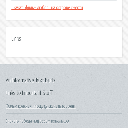
Скачать фильм любовь на острове смерти
Links
An Informative Text Blurb
Links to Important Stuff
Фильм красная площадь скачать торрент
Скачать победа над весом ковальков