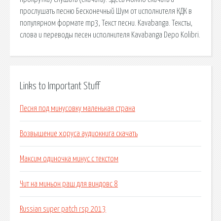
прослушать песню Бесконечный Шум от исполнителя КДК в
популярном формате mp3, Текст песни. Kavabanga. Тексты,
слова и переводы песен исполнителя Kavabanga Depo Kolibri.
Links to Important Stuff
Песня под минусовку маленькая страна
Возвышение хоруса аудиокнига скачать
Максим одиночка минус с текстом
Чит на миньон раш для виндовс 8
Russian super patch rsp 2013