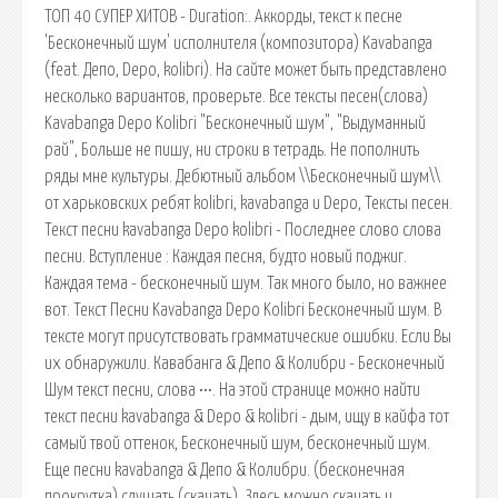
ТОП 40 СУПЕР ХИТОВ - Duration:. Аккорды, текст к песне
'Бесконечный шум' исполнителя (композитора) Kavabanga
(feat. Депо, Depo, kolibri). На сайте может быть представлено
несколько вариантов, проверьте. Все тексты песен(слова)
Kavabanga Depo Kolibri "Бесконечный шум", "Выдуманный
рай", Больше не пишу, ни строки в тетрадь. Не пополнить
ряды мне культуры. Дебютный альбом \\Бесконечный шум\\
от харьковских ребят kolibri, kavabanga и Depo, Тексты песен.
Текст песни kavabanga Depo kolibri - Последнее слово слова
песни. Вступление : Каждая песня, будто новый поджиг.
Каждая тема - бесконечный шум. Так много было, но важнее
вот. Текст Песни Kavabanga Depo Kolibri Бесконечный шум. В
тексте могут присутствовать грамматические ошибки. Если Вы
их обнаружили. Кавабанга & Депо & Колибри - Бесконечный
Шум текст песни, слова •••. На этой странице можно найти
текст песни kavabanga & Depo & kolibri - дым, ищу в кайфа тот
самый твой оттенок, Бесконечный шум, бесконечный шум.
Еще песни kavabanga & Депо & Колибри. (бесконечная
прокрутка) слушать (скачать). Здесь можно скачать и