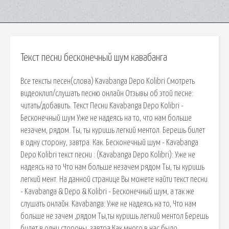
Текст песни бесконечный шум кавабанга
Все тексты песен(слова) Kavabanga Depo Kolibri Смотреть
видеоклип/слушать песню онлайн Отзывы об этой песне:
читать/добавить. Текст Песни Kavabanga Depo Kolibri -
Бесконечный шум Уже не надеясь на то, что нам больше
незачем, рядом. Ты, ты куришь легкий ментол. Берешь билет
в одну сторону, завтра. Как. Бесконечный шум - Kavabanga
Depo Kolibri текст песни : (Kavabanga Depo Kolibri): Уже не
надеясь на то Что нам больше незачем рядом Ты, ты куришь
легкий мент. На данной странице Вы можете найти текст песни
- Kavabanga & Depo & Kolibri - Бесконечный шум, а так же
слушать онлайн. Kavabanga: Уже не надеясь на то, Что нам
больше не зачем ,рядом Ты,ты куришь легкий ментол Берешь
билет в одни стороны ,завтра Как много в нас было