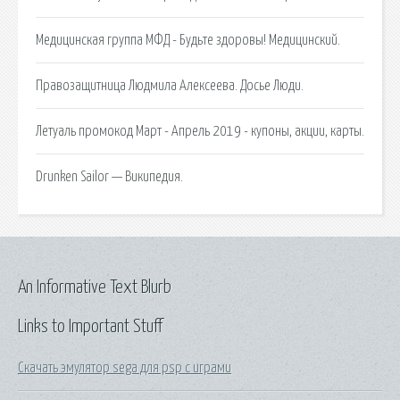
Медицинская группа МФД - Будьте здоровы! Медицинский.
Правозащитница Людмила Алексеева. Досье Люди.
Летуаль промокод Март - Апрель 2019 - купоны, акции, карты.
Drunken Sailor — Википедия.
An Informative Text Blurb
Links to Important Stuff
Скачать эмулятор sega для psp с играми