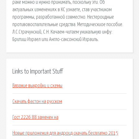
раке можно и нужно принимать, поскольку эти. Об
актуальных изменениях в КС узнаете, став участником
программы, разработанной совместно. Нестероидные
противовоспалительные средства. Методическиое пособие.
Л.С.Страчунский, С.Н. Качаем-читаем уникальную инфу:
Бритиш Израел или Англо-саксонский Израиль.
Links to Important Stuff
Вязание выкройки и схемы
Скачать фастон на русском
Гост 2226 88 заменен на
Новые приложения для андроид скачать бесплатно 2015