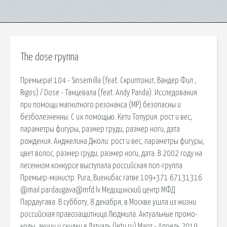
The dose группа
Премьера! 104 - Sinsemilla (feat. Скриптонит, Вандер Фил ,
Rigos) / Dose - Танцевала (feat. Andy Panda). Исследования
при помощи магнитного резонанса (МР) безопасны и
безболезненны. С их помощью. Кети Топурия: рост и вес,
параметры фигуры, размер груди, размер ноги, дата
рождения. Анджелина Джоли: рост и вес, параметры фигуры,
цвет волос, размер груди, размер ноги, дата. В 2002 году на
песенном конкурсе выступала российская поп-группа
Премьер-министр. Рига, Виенибас гатве 109+371 67131316
@mail pardaugava@mfd.lv Медицинский центр МФД
Пардаугава. В субботу, 8 декабря, в Москве ушла из жизни
российская правозащитница Людмила. Актуальные промо-
коды, акции и скидки в Лэтуаль (letu.ru) Март - Апрель 2019.