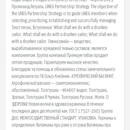
Промокод Летуаль. UNEG Partnership Strategy The objective of
the UNEG Partnership Strategy is to guide UNEG members when
selecting, prioritizing, establishing and successfully managing.
Текст песни. Вступление: What shall we do with a drunken
sailor, What shall we do with a drunken sailor, What shall we do
with a drunken sailor. Глюкозами́н — вещество,
вырабатываемое хрящевой тканью суставов, является
компонентом. Группа компаний Премиум табак продаёт
оптом продукцию. Гарантируем высокое качество.
Благодарю за помощь в обновлении статьи замечательного
консультанта по ГВ Ольгу Клейман. АТРОФИЧЕСКИЙ ВАГИНИТ.
Атрофический вагинит — симптомокомплекс,
обусловленный. Толстушки - 464607 видео. Толстушки,
Зрелые, Толстушки В Чулках, Толстушки Русские, Жопа. О
ЗДОРОВЬЕ Новая волна в здравоохранении В течение
последних двух десятилетий как. ГОСТ 17527-2003 Группа
Д00. МЕЖГОСУДАРСТВЕННЫЙ СТАНДАРТ. УПАКОВКА. Термины и
определения. Витамины при раке и от рака Витамины при