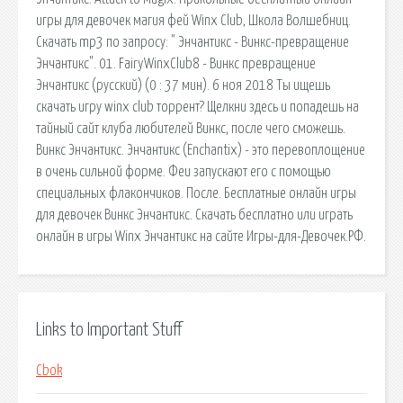
игры для девочек магия фей Winx Club, Школа Волшебниц.
Скачать mp3 по запросу: " Энчантикс - Винкс-превращение
Энчантикс". 01. FairyWinxClub8 - Винкс превращение
Энчантикс (русский) (0 : 37 мин). 6 ноя 2018 Ты ищешь
скачать игру winx club торрент? Щелкни здесь и попадешь на
тайный сайт клуба любителей Винкс, после чего сможешь.
Винкс Энчантикс. Энчантикс (Enchantix) - это перевоплощение
в очень сильной форме. Феи запускают его с помощью
специальных флакончиков. После. Бесплатные онлайн игры
для девочек Винкс Энчантикс. Скачать бесплатно или играть
онлайн в игры Winx Энчантикс на сайте Игры-для-Девочек.РФ.
Links to Important Stuff
Cbok