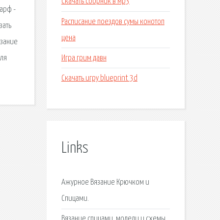
Скачать сборник в мр3
арф -
Расписание поездов сумы конотоп
зать
цена
язание
Игра грим давн
для
Скачать игру blueprint 3d
Links
Ажурное Вязание Крючком и
Спицами.
Вязание спицами, модели и схемы