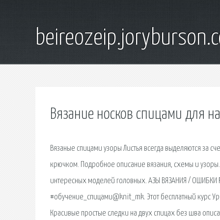
beireozeip.joryburson.
Вязание носков спицами для 
Вязаные спицами узоры Листья всегда выделяются за сч
крючком. Подробное описание вязания, схемы и узоры. 
интересных моделей головных. АЗЫ ВЯЗАНИЯ / ОШИБКИ
#обучение_спицами@knit_mk. Этот бесплатный курс Уро
Красивые простые следки на двух спицах без шва описа