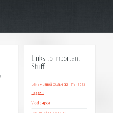
Links to Important
Stuff
и
Семь жизней фильм скачать через
торрент
Vidalia 4pda