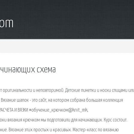
com
начинающих схема
ет оригинальности и неповторимой. Детские пинетки и носки спицами ил
Вязание шапок - это сайт, на котором собрана большая коллекция
 РАСЧЕТА И ВЯЗКИ #обучение_крючком@knit_mk,
ки вязания крючком мы подготовили для начинающих. Курс состоит.
ние. Вязание этих простых и красивых. Мастер-класс по вязанию