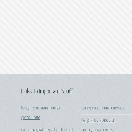
Links to Important Stuff
Как делать панораму в
Государственный журнал
фотошопе
Регулятор яркости
Скачать драйвера hp deskjet
светодиода схема