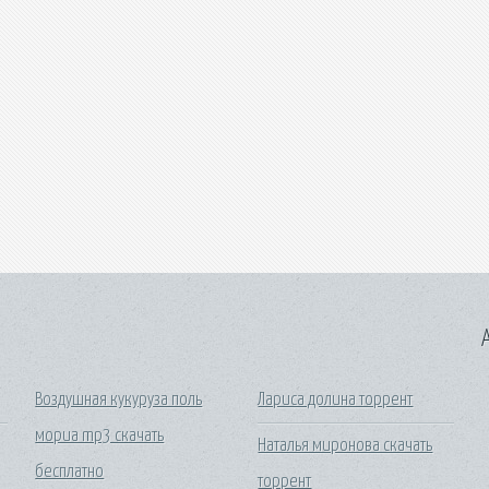
A
Воздушная кукуруза поль
Лариса долина торрент
мориа mp3 скачать
Наталья миронова скачать
бесплатно
торрент