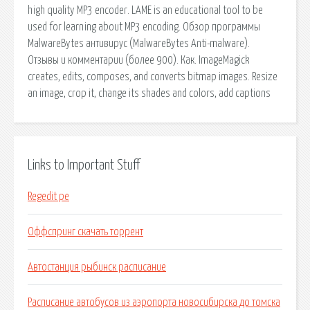
high quality MP3 encoder. LAME is an educational tool to be
used for learning about MP3 encoding. Обзор программы
MalwareBytes антивирус (MalwareBytes Anti-malware).
Отзывы и комментарии (более 900). Как. ImageMagick
creates, edits, composes, and converts bitmap images. Resize
an image, crop it, change its shades and colors, add captions
Links to Important Stuff
Regedit pe
Оффспринг скачать торрент
Автостанция рыбинск расписание
Расписание автобусов из аэропорта новосибирска до томска