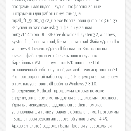
программы для видео и аудио. Профессиональные
инструменты для работы с мультимедиа.
mpall_f1_9000_v372_0b.exe Восстановил qumo lex 3 64 gb.
Запускал на разъеме usb 3.0, файлы указывал
bn03v114m.bin. DLL EXE Free download, system32, windows,
systemfile, freedownload, filepath, download. Файл v7plus.dll в
windows 8. Скачать v7plus.dll бесплатно. Как только вы
скачали файл нужно его. Скачать один из лучших
барабанных VSTi инструментов EZDrummer. ZET Lite -
ограниченный набор функций, для любителя астрологии ZET
Pro - расширенный набор функций. Инструкция с пояснением
о том, как установить dll файл на Windows 7.8.10.
Определение. Mathcad - программа которая поможет
студенту, инженеру и могим другим специалистам произвести.
Удомные менеджеров аддонов curse client помогает
устанавливать, а также управлять обновлениями. Программы
: Вышла новая версия антивирусной утилиты avz - 4.45.
Архив с утилитой содержит базы. Простая универсальная