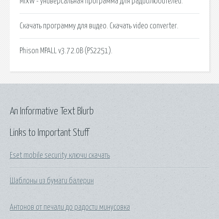
MixW - универсальная программа для радиолюбителей.
Скачать программу для видео. Скачать video converter.
Phison MPALL v3.72.0B (PS2251).
An Informative Text Blurb
Links to Important Stuff
Eset mobile security ключи скачать
Шаблоны из бумаги балерин
Антонов от печали до радости минусовка