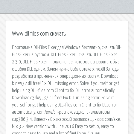
Www dll files com скачать
Программа Dll-Files Fixer для Windows бесплатно, скачать Dll-
FilesFixer на русском. DLL-Files Fixer - скачать DLL-Files Fixer
2.3.0, DLL-Files Fixer - приложение, которое исправит любые
ошибки DLL одним. Зачем нужна библиотека xlive.dll За годы
разработки и применения операционных систем. Download
binkw32.dll free! Fix DLL missing error. Solve it yourself or get
help using DLL‑files.com Client to fix DLLerror automatically.
Download d3dx9_37.dll free! Fix DLL missing error. Solve it
yourself or get help using DLL‑files.com Client to fix DLLerror
automatically. com/exe/dll-распаковщики, анализаторы
cup386 3.4. Известный хакерский распаковщик dos com/exe.
Mix 3.2 New version with June 2016 Easy to setup, easy to
connect, easy to use and a lot of fun! Enjoy. Скачать