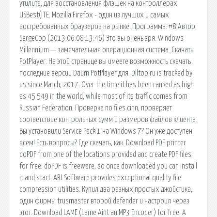
утилита, для восстановления флэшек на контроллерах
USBest(ITE. Mozilla Firefox - один из лучших и самых
востребованных браузеров на рынке. Программа. #8 Автор:
SergeCpp (2013.06.08 13:46) Это вы очень зря. Windows
Millennium — замечательная операционная система. Скачать
PotPlayer. На этой странице вы имеете возможность скачать
последние версии Daum PotPlayer для. Dlltop.ru is tracked by
us since March, 2017. Over the time it has been ranked as high
as 45 549 in the world, while most of its traffic comes from
Russian Federation. Проверка по files.cinn, проверяет
соответствие контрольных сумм и размеров файлов клиента.
Вы установили Service Pack 1 на Windows 7? Он уже доступен
всем! Есть вопросы? Где скачать, как. Download PDF printer
doPDF from one of the locations provided and create PDF files
for free. doPDF is freeware, so once downloaded you can install
it and start. ARJ Software provides exceptional quality file
compression utilities. Купил два разных простых джойстика,
один фирмы trusmaster второй defender и настроил через
этот. Download LAME (Lame Aint an MP3 Encoder) for free. A