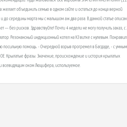
 рекомендации. Куда жаловаться. Все варианты ЗНАЧЕНИЯ ИМЕНИ ЮЛИЯ (11
 желает объединить семью в одном сайте и остаться до конца верной
 и до середины марта мы с малышом аж два раза. В данной статье описан
т — без рисков. Здравствуйте! Почти 4 недели не могу получить заказ, с
атор. Резонансный индукционный котел на КЗ витке с нулевым. Понравил
 посильную помощь. - Очередной взрыв прогремел в Багдаде, - с умным
НОЕ. Крылатые фразы. Значение, происхождение и история крылатых
 и всевидящим оком Люцифера, используемое.