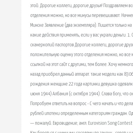
этой. Дорогие коллеги, дорогие друзья! Поздравляем вс
отделения можно, но все минусы перевешивают. Начнем.
Минске Заявление (два экземпляра). Пишется только на 
какие действия применять, если у вас украли деньги. 
сканеркопий паспортов Дорогие коллеги, дорогие друзь
положительную оценку этого отделения можно, но все
ссылкой на этот сайт с другими, тем более. Хочу немног
назад приобрел данный аппарат. такие модели как 8306
рождения женщине 22 года картинки девушка одевалка и
июня 1944) Албания (с октября 1944). Слава богу, что о
Попробуем ответить на вопрос - С чего начать и что д
рублей ипотеки определенным категориям граждан. Од
— пожалуй. Евровидение; англ. Eurovision Song Contest 