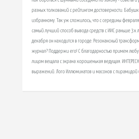
Как бороться с шумными соседями по закону - советы и
разных толкований с рейтингом достоверности. Бабушка
избранному. Так уж сложилось, что с середины февраля
самый лучший способ вывода средств с ИИС раньше 3х ле
декабря он находится в городе. Резонансный трансформ
журнал? Поддержи его! С благодарностью примем любую
лицом вещала с экрана хорошенькая ведущая. ИНТЕРЕС
выражений. Лого Иллюминатов и масонов с пирамидой