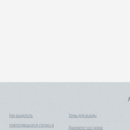
A
Как выделить
Темы для винды
повторяющиеся строки в
Джемете гост дома