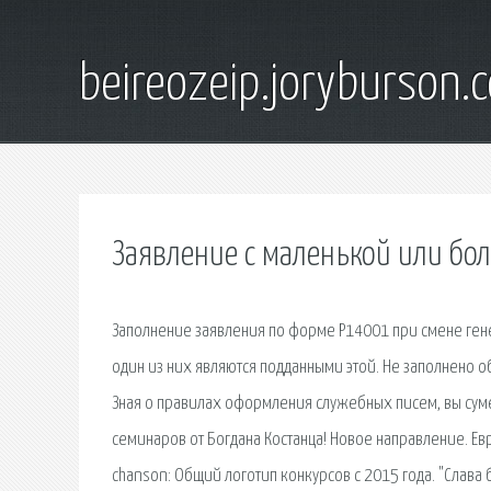
beireozeip.joryburson.
Заявление с маленькой или бо
Заполнение заявления по форме Р14001 при смене гене
один из них являются подданными этой. Не заполнено о
Зная о правилах оформления служебных писем, вы сумее
семинаров от Богдана Костанца! Новое направление. Евро
chanson: Общий логотип конкурсов с 2015 года. "Слава б