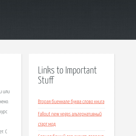
Links to Important
Stuff
и или
нено.
Вторая биеннале буква слово книга
курс
Fallout new vegas альтернативный
старт мод
т. С