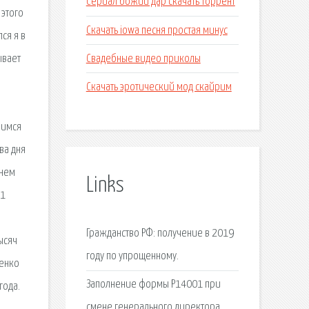
Сериал божий дар скачать торрент
 этого
Скачать iowa песня простая минус
ся я в
Свадебные видео приколы
ывает
Скачать эротический мод скайрим
лимся
ва дня
днем
Links
21
Гражданство РФ: получение в 2019
ысяч
году по упрощенному.
ченко
Заполнение формы Р14001 при
года.
смене генерального директора.