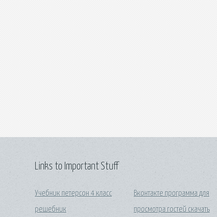
Links to Important Stuff
Учебник петерсон 4 класс
Вконтакте программа для
решебник
просмотра гостей скачать