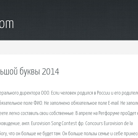
com
льшой буквы 2014
рального директора ООО. Если человек родился в России и его родител
бязательное поле ФИО. Не заполнено обязательное поле E-mail. Не запол
те легко составить свои собственные. В апреле на Регфоруме пройдет 
видение; англ. Eurovision Song Contest фр. Concours Eurovision de la
огу, что он больше не будет там. Он больше пользы семье и себе принесе