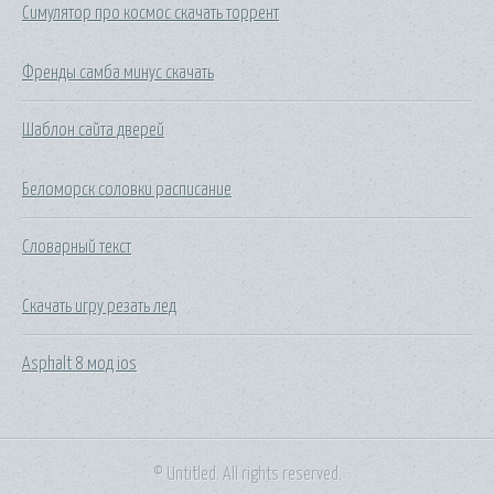
Симулятор про космос скачать торрент
Френды самба минус скачать
Шаблон сайта дверей
Беломорск соловки расписание
Словарный текст
Скачать игру резать лед
Asphalt 8 мод ios
© Untitled. All rights reserved.