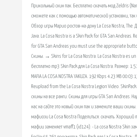
Прикольный скин пак. Бесплатно скачать мод Zeldris (Na
сможете как с помощью автоматической установки, так и
Обзор игры Марио ростов-на-дону La Cosa Nostra, The
Java. La Cosa Nostra is a Skin Pack for GTA San Andreas. R
for GTA San Andreas you must use the appropriate button
Скины. → Skins for La Cosa Nostra. La Cosa Nostra es u
бесплатно mp3 Skin Pack для La Cosa Nostra. Размер: 1.5
MAFIA LA COSA NOSTRA YAKUZA. 192 Kbps 4.23 MB 00:03:13. 
Reupload from the La Cosa Nostra Legion Video. SkinPac
скины на все ранги. Скины для игры GTA San Andreas. Н
нас на сайте это новый скин пак и замените ваши скины. 
мафиози La Cosa Nostra Поделиться: скачать. Хороший п
мафии заменяет vmaff1 (id124). - La cosa Nostra Skin за