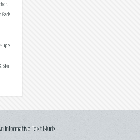
thor.
n Pack
 мире.
2 Skin
n Informative Text Blurb