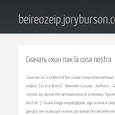
beireozeip.joryburson.
Скачать скин пак la cosa nostra
Скин пак La Cosa Nostra! Все скины очень качественные,
мафии "La Cosa Nostra". Заменяет 4 скина: - mafboss; - s
скачать zip-архив без автоматической установки. Просм
Nostra! . 5. Скины Банда лоурайдеров. иды скинов в sa
для gta san скины для скачать zip-архив без автоматич