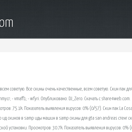
com
 всем советую. Все скины очень качественные, всем советую. Скин пак дл
hmycr; - vmaff1; - wfyri. Опубликовано: DJ_Zero. Скачать с share4web.com.
отров: 75.1k. Показатель выявления вирусов: 0% (0/57). Скин пак La Cos
mp ид скинов в samp иды машин в samp скины для gta san andreas стенг с
еской установки. Просмотров: 30.7k. Показатель выявления вирусов: 0% (