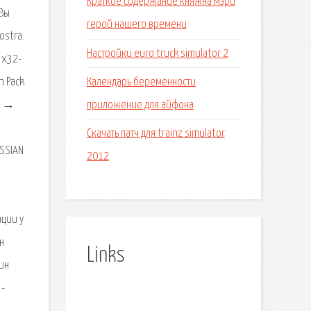
Краткое содержание княжна мэри
 Вы
герой нашего времени
ostra.
Настройки euro truck simulator 2
 x32-
Календарь беременности
n Pack
приложение для айфона
n. →
Скачать патч для trainz simulator
USSIAN
2012
ации у
н
Links
ин
 -