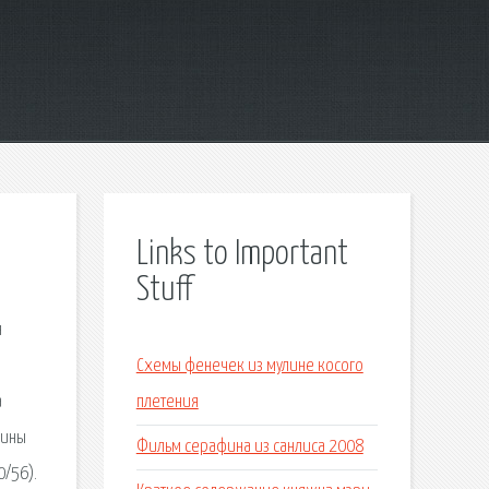
Links to Important
Stuff
я
Схемы фенечек из мулине косого
a
плетения
кины
Фильм серафина из санлиса 2008
0/56).