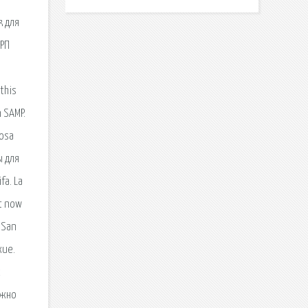
k для
 РП
this
n SAMP.
Cosa
ы для
fa. La
it now
 San
кие.
к
ожно