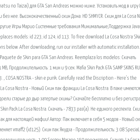
natsu no Taizai) для GTA San Andreas можно ниже. Установить мод в игру
 без нее. Высококачественный скин Дона. HD SHMYCR. Скин для La Cosa N
. Другие Игры Марио Системные требования Минимальные,Поддержка Java
eplaces models: id 223; id 124; id 113. To free download La Cosa Nostra Ski
s below. After downloading, run our installer with automatic installatio
n Paquete de Skin para GTA San Andreas. Reemplaza los modelos: Скачать
1 MB, Продолжительность: 1 мин и 9 сек. Mafia Skin Pack GTA SAMP SKINS R
, COSA NOSTRA - skin e punk. Carefully read the Discription - Here's the
k La Cosa Nostra - Новый Скин пак фракции La Cosa Nostra. В паке имеются
адоели старые до дыр затертые скины? Скачайте бесплатно и без регистр
Skin Pack La Cosa Nostra. Скачать - 7833 раз(а). Не единого респекта. Ски
ак для настоящей мафии! Автор: Пак включает в себя 5 модов - Новый ск
меняет vmaff2 (id125). Скин пак Якудза - Продолжительность: 3:08 SpeciaL