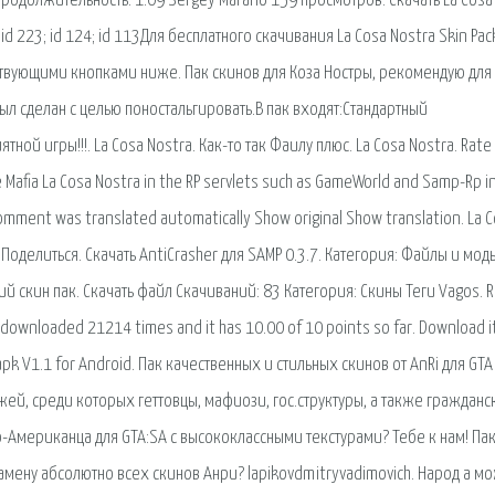
- Продолжительность: 1:09 Sergey Marano 159 просмотров. Скачать La Cosa
id 223; id 124; id 113Для бесплатного скачивания La Cosa Nostra Skin Pac
твующими кнопками ниже. Пак скинов для Коза Ностры, рекомендую для
был сделан с целью поностальгировать.В пак входят:Стандартный
 игры!!!. La Cosa Nostra. Как-то так Фаилу плюс. La Cosa Nostra. Rate 
he Mafia La Cosa Nostra in the RP servlets such as GameWorld and Samp-Rp i
ment was translated automatically Show original Show translation. La 
ь. Поделиться. Скачать AntiCrasher для SAMP 0.3.7. Категория: Файлы и мод
кий скин пак. Скачать файл Скачиваний: 83 Категория: Скины Теги Vagos. Ri
downloaded 21214 times and it has 10.00 of 10 points so far. Download 
apk V1.1 for Android. Пак качественных и стильных скинов от AnRi для GTA
ей, среди которых геттовцы, мафиози, гос.структуры, а также гражданс
о-Американца для GTA:SA с высококлассными текстурами? Тебе к нам! Па
замену абсолютно всех скинов Анри? lapikovdmitryvadimovich. Народ а м