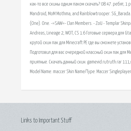
как-то все скины одним паком скачать? 08:47. ребят, 1 раз
Mandroid, MoM Mothma, and Rainblowtrooper. SG_Barada. !
(One). One. -=SAW=- Clan Members. - ZoU - Templar Skinpac
Andreas, Lineage 2, WOT, CS 1.6 Готовые сервера для Gt
крутой скин пак для Minecraft PE где вы сможете устан
Подготовил для вас очередной классный скин пак для Min
приятные. Скачать данный скин. gamevid.rutruth.rar 111,
Model Name: maccer Skin Name/Type: Maccer Singleplayer
Links to Important Stuff