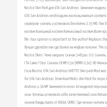
ForYou! 5 763 просмотра. Skin Pack для La Cosa Nostra 
Nostra Skin Pack для GTA San Andreas. Заменяет модели: 
GTA San Andreas необходимо воспользоваться соответс
серверов. скачать и установить бесплатно 2.35 Мб. Пак 
костюм.Киношный костюм.Комиксовый костюм.Всем приятной
file. Your opinion is important to the author! Replaces t
Лучше сделайте пак где более на мафию похоже. The com
Nostra Skins. Тема закрыта. Скачан 348 раз. 0 0. Скачат
ГТА Самп / Cleo. Скачать CR:MP 0.3e (КРМП 0.3е). HD Женс
Cosa Nostra. GTA San Andreas GHETTO Skin pack Mod was 
for GTA San Andreas. Download Mobs skin Pack for mcpe 
Andreas и SA:MP. Заменяется почти 40 моделей персонаж
скин. Хочешь установить себе качественный скин Латин
скинов банды Ацтек от DIGGA SKINS. Где можно скачать 