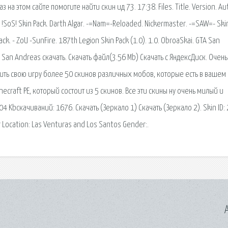
 на этом сайте помогите найти скин ид 73. 17:38. Files. Title. Version. Au
SoS! Skin Pack. Darth Algar. -=Nam=-Reloaded. Nickermaster. -=SAW=- Ski
k. - ZoU -SunFire. 187th Legion Skin Pack (1.0). 1.0. ObroaSkai. GTA San
a San Andreas скачать. Скачать файл(3.56 Mb) Скачать c ЯндексДиск. Очень
овить свою игру более 50 скинов различных мобов, которые есть в вашем
ecraft PE, который состоит из 5 скинов. Все эти скины ну очень милый и
04 Kbcкачиваний: 1676. Скачать (Зеркало 1) Скачать (Зеркало 2). Skin ID: 
 Location: Las Venturas and Los Santos Gender:.
A