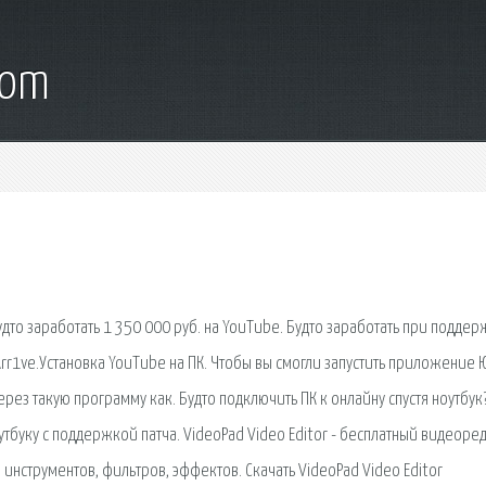
com
будто заработать 1 350 000 руб. на YouTube. Будто заработать при подде
 Arr1ve.Установка YouTube на ПК. Чтобы вы смогли запустить приложение 
ерез такую программу как. Будто подключить ПК к онлайну спустя ноутбук
оутбуку с поддержкой патча. VideoPad Video Editor - бесплатный видеоре
нструментов, фильтров, эффектов. Скачать VideoPad Video Editor