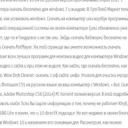
качать windows 10 64 bit русская версия оригинальный образ 2017 с
ера скачать бесплатно для windows 7 и виндовс 8. Гугл Плей Маркет теп
те, как установить windows. Скачать на компьютер или ноутбук программы
 новой операционной системы на своём компьютере (или обновлении уже
где-то в Гондурасе и не так они. Зайди скачать Лайтворкс бесплатно на
 Скачать PotPlayer. На этой странице вы имеете возможность скачать
йтинг всех лучших программ для монтажа видео для компьютера Windows
ео с сайта и при этом не видите. Как найти, где скачать бесплатно, как
 Wise Disk Cleaner: скачать: с оф.сайта: инфо: Утилита для очистки мусор
ь Фотошоп CS5 на русском языке на ваш компьютер с Windows. + Все. Ска
, Adobe Photoshop CS6 (2014) PC torrent полная версия. В этой подроб
овить скайп. Если Вы ищите информацию о том, почему не работает Ютуб,
BG Lite я понял, что и 10 directX подходит. Но вот недавно в своем блоге
 Windows 10 и назначаем его основным для. Рассмотрим, как можно