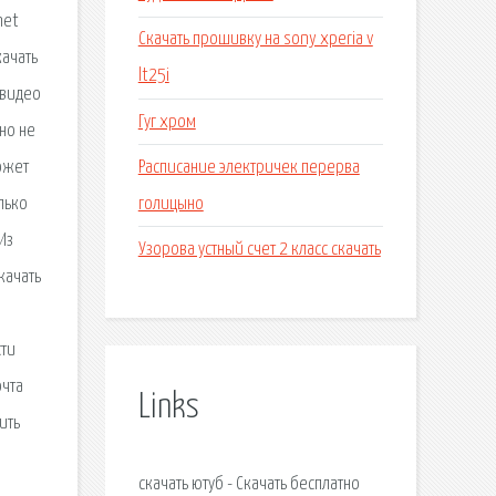
net
Скачать прошивку на sony xperia v
качать
lt25i
 видео
Гуг хром
но не
Расписание электричек перерва
ожет
голицыно
лько
Из
Узорова устный счет 2 класс скачать
качать
сти
очта
Links
ить
скачать ютуб - Скачать бесплатно