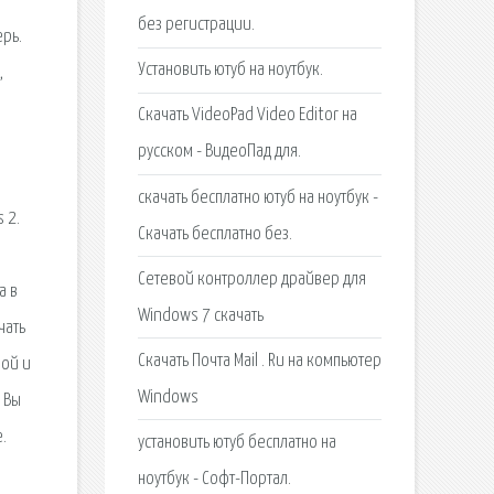
без регистрации.
ерь.
Установить ютуб на ноутбук.
,
.
Скачать VideoPad Video Editor на
русском - ВидеоПад для.
скачать бесплатно ютуб на ноутбук -
 2.
Скачать бесплатно без.
Сетевой контроллер драйвер для
а в
Windows 7 скачать
чать
Скачать Почта Mail . Ru на компьютер
ной и
Windows
 Вы
.
установить ютуб бесплатно на
ноутбук - Софт-Портал.