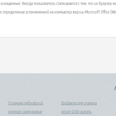
 оснащенные. Иногда пользователи сталкиваются с тем, что их браузер н
о определению установленной на компьютер версии Microsoft Office (Wo
A
О романе дубровский
Драйвера для сканера
краткое содержание
epson l200 скачать