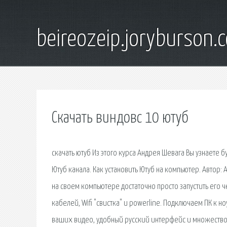
beireozeip.joryburson.
Скачать виндовс 10 ютуб
скачать ютуб Из этого курса Андрея Шевага Вы узнаете 
Ютуб канала. Как установить Ютуб на компьютер. Автор:
на своем компьютере достаточно просто запустить его ч
кабелей, Wifi "свистка" и powerline. Подключаем ПК к н
ваших видео, удобный русский интерфейс и множество и