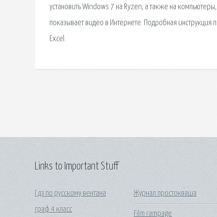
установить Windows 7 на Ryzen, а также на компьютеры,
показывает видео в Интернете. Подробная инструкция п
Excel.
Links to Important Stuff
Гдз по русскому вентана
Журнал простокваша
граф 4 класс
Film rampage