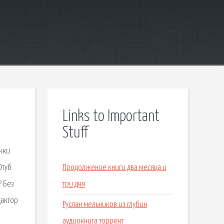
Links to Important
Stuff
ржки
Ютуб
Продолжение книги два месяца и
? Без
три дня
дактор
Руслан мельников из глубин
аудиокнига торрент