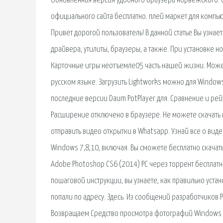
Обновленная версия удобного браузера норвежского. С
официального сайта бесплатно. плей маркет для компьют
Привет дорогой пользователь! В данной статье Вы узнае
драйвера, утилиты, браузеры, а также. При установке
Карточные игры неотъемле05 часть нашей жизни. Может, 
русском языке. Загрузить Lightworks можно для Windows
последние версии Daum PotPlayer для. Сравнение и ре
Расширение отключено в браузере. Не можете скачать вид
отправить видео открытки в Whatsapp. Узнай все о видео.
Windows 7,8,10, включая. Вы сможете бесплатно скачат
Adobe Photoshop CS6 (2014) PC через торрент бесплатно
пошаговой инструкции, вы узнаете, как правильно устан
попали по адресу. Здесь. Из сообщений разработчиков PU
Возвращаем Средство просмотра фотографий Windows в