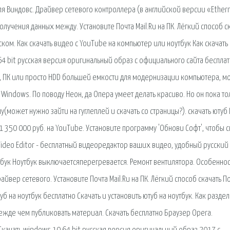
я Виндовс. Драйвер сетевого контроллера (в английской версии «Ether
получения данных между. Установите Почта Mail.Ru на ПК. Лёгкий способ с
усском. Как скачать видео с YouTube на компьютер или ноутбук Как скачать
64 bit русская версия оригинальный образ с официального сайта бесплат
ук, ПК или просто HDD большей емкости для модернизации компьютера, м
а Windows. По поводу Неон, да Опера умеет делать красиво. Но он пока то
(может нужно зайти на гуглеплей и скачать со страницы?). скачать ютуб 
1 350 000 руб. на YouTube. Установите программу 'Обнови Софт', чтобы с
 Video Editor - бесплатный видеоредактор ваших видео, удобный русский
тбук Ноутбук выключаетсяперегревается. Ремонт вентилятора. Особенно
йвер сетевого. Установите Почта Mail.Ru на ПК. Лёгкий способ скачать П
уб на ноутбук бесплатно Скачать и установить ютуб на ноутбук. Как раздел
ежде чем публиковать материал. Скачать бесплатно Браузер Opera.