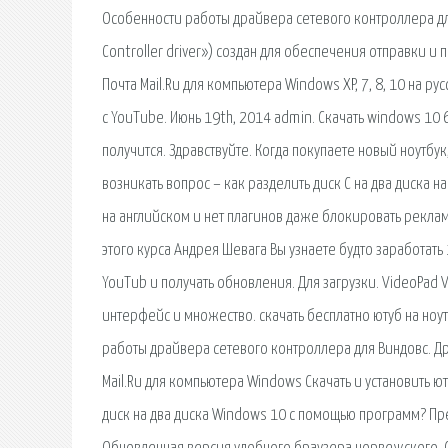
Особенности работы драйвера сетевого контроллера дл
Controller driver») создан для обеспечения отправки и 
Почта Mail.Ru для компьютера Windows XP, 7, 8, 10 на р
с YouTube. Июнь 19th, 2014 admin. Скачать windows 10 
получится. Здравствуйте. Когда покупаете новый ноутб
возникать вопрос – как разделить диск C на два диска н
на английском и нет плагинов даже блокировать рекламу
этого курса Андрея Шевага Вы узнаете будто заработать 
YouTub и получать обновления. Для загрузки. VideoPad
интерфейс и множество. скачать бесплатно ютуб на ноу
работы драйвера сетевого контроллера для Виндовс. Дра
Mail.Ru для компьютера Windows Скачать и установить ют
диск на два диска Windows 10 с помощью программ? Пр